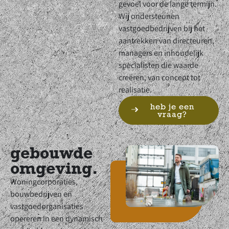
gevoel voor de lange termijn.
Wij ondersteunen
vastgoedbedrijven bij het
aantrekken van directeuren,
managers en inhoudelijk
specialisten die waarde
creëren, van concept tot
realisatie.
heb je een
vraag?
gebouwde
omgeving.
Woningcorporaties,
bouwbedrijven en
vastgoedorganisaties
opereren in een dynamisch