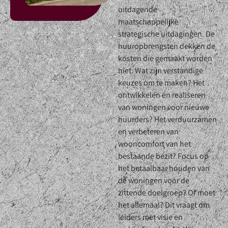
uitdagende
maatschappelijke
strategische uitdagingen. De
huuropbrengsten dekken de
kosten die gemaakt worden
niet. Wat zijn verstandige
keuzes om te maken? Het
ontwikkelen en realiseren
van woningen voor nieuwe
huurders? Het verduurzamen
en verbeteren van
wooncomfort van het
bestaande bezit? Focus op
het betaalbaar houden van
de woningen voor de
zittende doelgroep? Of moet
het allemaal? Dit vraagt om
leiders met visie en