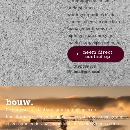
verbindingskracht. Wij
ondersteunen
woningcorporaties bij het
samenstellen van directie- en
managementteams die
bijdragen aan duurzaam
maatschappelijk rendement.
neem direct
contact op
0492 389 678
info@brix-es.nl
bouw.
De bouwsector staat voor grote uitdagingen en
transformaties. Stijgende bouwkosten, strengere regelgeving
en een groeiende vraag naar duurzame oplossingen zetten