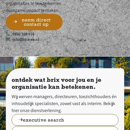
organisaties te versterken en
duurzame impact te maken.
neem direct
contact op
0492 389 678
info@brix-es.nl
ontdek wat brix voor jou en je
organisatie kan betekenen.
Wij werven managers, directeuren, toezichthouders én
inhoudelijk specialisten, zowel vast als interim. Bekijk
hier onze dienstverlening.
executive search