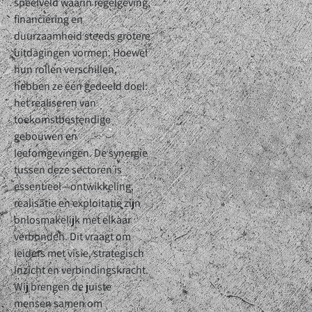
speelveld waarin regelgeving,
financiering en
duurzaamheid steeds grotere
uitdagingen vormen. Hoewel
hun rollen verschillen,
hebben ze één gedeeld doel:
het realiseren van
toekomstbestendige
gebouwen en
leefomgevingen. De synergie
tussen deze sectoren is
essentieel—ontwikkeling,
realisatie en exploitatie zijn
onlosmakelijk met elkaar
verbonden. Dit vraagt om
leiders met visie, strategisch
inzicht en verbindingskracht.
Wij brengen de juiste
mensen samen om