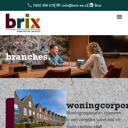
0492 389 678
info@brix-es.nl
Brix
branches.
woningcorpor
Woningcorporaties opereren
in een complex speelveld en
staan continu voor