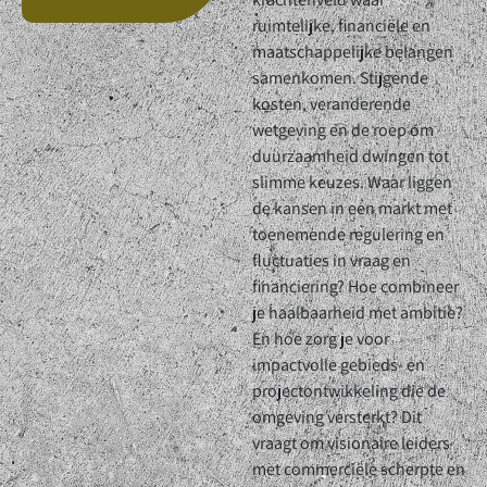
ruimtelijke, financiële en
maatschappelijke belangen
samenkomen. Stijgende
kosten, veranderende
wetgeving en de roep om
duurzaamheid dwingen tot
slimme keuzes. Waar liggen
de kansen in een markt met
toenemende regulering en
fluctuaties in vraag en
financiering? Hoe combineer
je haalbaarheid met ambitie?
En hoe zorg je voor
impactvolle gebieds- en
projectontwikkeling die de
omgeving versterkt? Dit
vraagt om visionaire leiders
met commerciële scherpte en