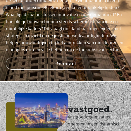
de sector onder druk. Hoe behoud je wendbaarheid in een
markt met personeelstekorten en ketenafhankelijkheden?
Waar ligt de balans tussen innovatie en uitvoerbaarheid? En
hoe blijf je bouwen binnen steeds scherpere financiële en
ruimtelijke kaders? Dit vraagt om daadkrachtige leiders met
strategisch inzicht en de juiste netwerkvaardigheden. Wij
helpen bouwbedrijven bij het aantrekken van directeuren en
managers die een visie hebben op de toekomst van sector.
contact
vastgoed.
Vastgoedorganisaties
opereren in een dynamisch
krachtenveld waar